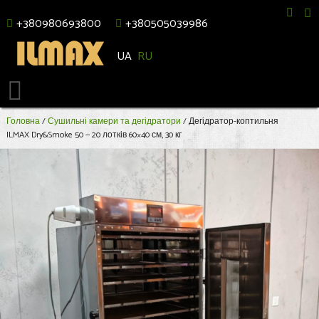
+380980693800
+380505039986
UA
RU
Головна
/
Сушильні камери та дегідратори
/ Дегідратор-коптильня
ILMAX Dry&Smoke 50 — 20 лотків 60×40 см, 30 кг