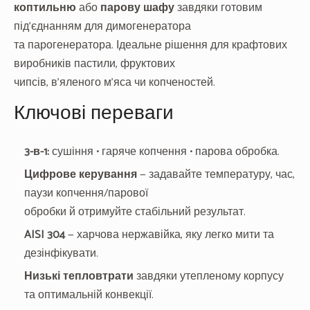
коптильню
або
парову шафу
завдяки готовим
під’єднанням для димогенератора
та парогенератора. Ідеальне рішення для крафтових
виробників пастили, фруктових
чипсів, в’яленого м’яса чи копченостей.
Ключові переваги
3-в-1:
сушіння • гаряче копчення • парова обробка.
Цифрове керування
— задавайте температуру, час,
паузи копчення/парової
обробки й отримуйте стабільний результат.
AISI 304
— харчова нержавійка, яку легко мити та
дезінфікувати.
Низькі тепловтрати
завдяки утепленому корпусу
та оптимальній конвекції.