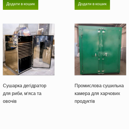
Додати в кошик
Додати в кошик
Сушарка дегідратор
Промислова сушильна
для риби, м’яса та
камера для харчових
овочів
продуктів