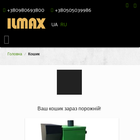
+380980693800
+380505039986
UA
RU
Головна
/
Кошик
Ваш кошик зараз порожній!