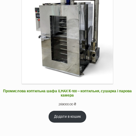
Промислова коптильна шафа ILMAX К-100 — коптильня, сушарка і парова
камера
269000.00
₴
Додати в кошик