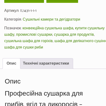
Артикул:
IL1431-1-1-1
Категорія:
Сушильні камери та дегідратори
Позначок:
конвекційна сушильна шафа
,
купити сушильну
шафу
,
промислові сушарки
,
сушарка для продуктів
,
сушильна шафа для горіхів
,
шафа для делікатного сушін
шафа для сушки риби
Опис
Технічні характеристики
Опис
Професійна сушарка для
грибів, ягід та дикоросів –