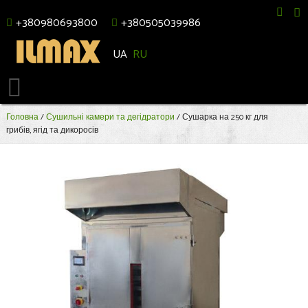
+380980693800
+380505039986
UA
RU
Головна
/
Сушильні камери та дегідратори
/ Сушарка на 250 кг для
грибів, ягід та дикоросів