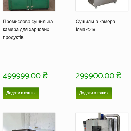
Промислова сушильна
Сушильна камера
камера для харчових
Ілмакс-18
продуктів
499999.00
₴
299900.00
₴
Додати в кошик
Додати в кошик