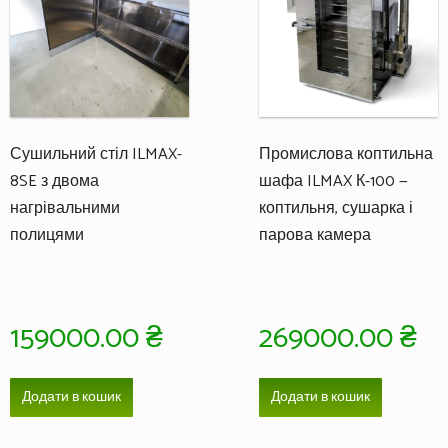
Сушильний стіл ILMAX-
Промислова коптильна
8SE з двома
шафа ILMAX К-100 —
нагрівальними
коптильня, сушарка і
полицями
парова камера
159000.00
₴
269000.00
₴
Додати в кошик
Додати в кошик