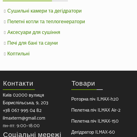
Сушильні камери та дегідратори
Пелетні котли та теплогенератори
Аксесуари для сушіння
Печі для бані та сауни
Коптильні
Контакти
Товари
Київ 02000 вулиця
Роторна піч ILMAX-h20
Бориспільська, 9, 203
Пелетна піч ILMAX Air-2
+38 067 995 04 82
ilmaxterm@gmail.com
Пелетна піч ILMAX-150
пн–пт: 9:00–18:00
Дегідратор ILMAX-60
Соціальні мережі