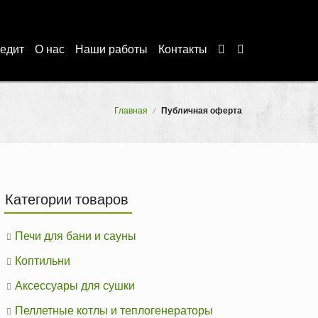
редит
О нас
Наши работы
Контакты
Главная
/
Публичная оферта
Категории товаров
Печи для бани и сауны
Коптильни
Аксессуары для сушки
Пеллетные котлы и теплогенераторы