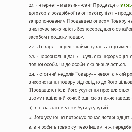
2.1. «Інтернет – магазин» -сайт Продавця («
https:
договорів роздрібної та оптової купівлі – про
запропонованим Продавцем описом Товару на 
виключає можливість безпосереднього ознайо
засобом продажу товару.
2.2. «Товар» — перелік найменувань асортимент
2.3. «Персональні дані» – будь-яка інформація
певної особи, чи до особи, яка визначається.
2.4. «Істотний недолік Товару» – недолік, яки
використання товару відповідно до його цільо
(Продавця), після його усунення проявляється
цьому наділений хоча б однією з нижченаведен
а) він взагалі не може бути усунутий;
б) його усунення потребує понад чотирнадцять
в) він робить товар суттєво іншим, ніж передб