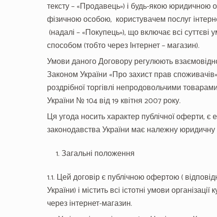
тексту – «Продавець») і будь-якою юридичною
фізичною особою, користувачем послуг інтерне
(надалі – «Покупець»), що включає всі суттєві 
способом (тобто через Інтернет – магазин).
Умови даного Договору регулюють взаємовідн
Законом України «Про захист прав споживачів» 
роздрібної торгівлі непродовольчими товарам
України № 104 від 19 квітня 2007 року.
Ця угода носить характер публічної оферти, є е
законодавства України має належну юридичну 
Загальні положення
1.1. Цей договір є публічною офертою ( відповідн
України) і містить всі істотні умови організаці
через інтернет-магазин.