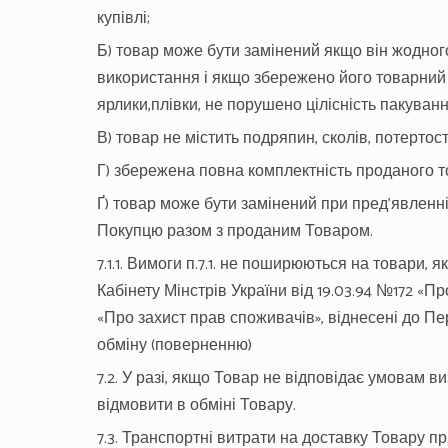
купівлі;
Б) товар може бути замінений якщо він жодного 
використання і якщо збережено його товарний 
ярлики,плівки, не порушено цілісність пакуванн
В) товар не містить подряпин, сколів, потертос
Г) збережена повна комплектність проданого т
Ґ) товар може бути замінений при пред’явленн
Покупцю разом з проданим Товаром.
7.1.1. Вимоги п.7.1. не поширюються на товари, 
Кабінету Мінстрів України від 19.03.94 №172 «
«Про захист прав споживачів», віднесені до Пер
обміну (поверненню)
7.2. У разі, якщо Товар не відповідає умовам виз
відмовити в обміні Товару.
7.3. Транспортні витрати на доставку Товару при