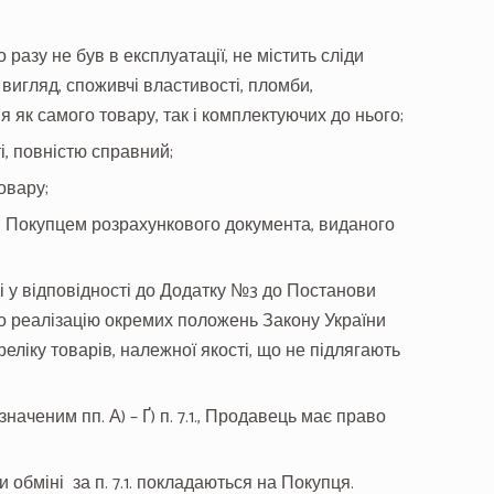
разу не був в експлуатації, не містить сліди
вигляд, споживчі властивості, пломби,
я як самого товару, так і комплектуючих до нього;
ті, повністю справний;
овару;
і Покупцем розрахункового документа, виданого
які у відповідності до Додатку №3 до Постанови
Про реалізацію окремих положень Закону України
еліку товарів, належної якості, що не підлягають
наченим пп. А) – Ґ) п. 7.1., Продавець має право
 обміні за п. 7.1. покладаються на Покупця.