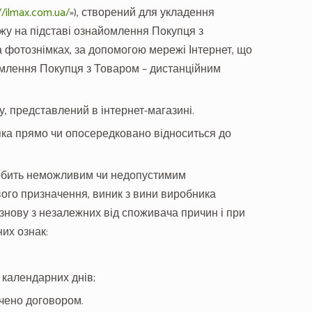
//ilmax.com.ua/
»), створений для укладення
дажу на підставі ознайомлення Покупця з
фотознімках, за допомогою мережі Інтернет, що
млення Покупця з Товаром – дистанційним
у, представлений в інтернет-магазині.
, яка прямо чи опосередковано відноситься до
й робить неможливим чи недопустимим
вого призначення, виник з вини виробника
 знову з незалежних від споживача причин і при
их ознак:
 календарних днів;
ачено договором.