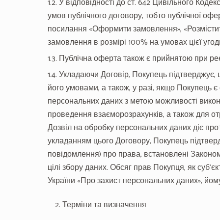
1.2. У відповідності до ст. 642 Цивільного Код
умов публічного договору, тобто публічної офе
посилання «Оформити замовлення», «Розмістити
замовлення в розмірі 100% на умовах цієї угод
1.3. Публічна оферта також є прийнятою при реє
1.4. Укладаючи Договір, Покупець підтверджує,
його умовами, а також, у разі, якщо Покупець є
персональних даних з метою можливості викон
проведення взаєморозрахунків, а також для отр
Дозвіл на обробку персональних даних діє протя
укладанням цього Договору, Покупець підтвер
повідомлення) про права, встановлені Законом
цілі збору даних. Обсяг прав Покупця, як суб’
України «Про захист персональних даних», йому
Терміни та визначення