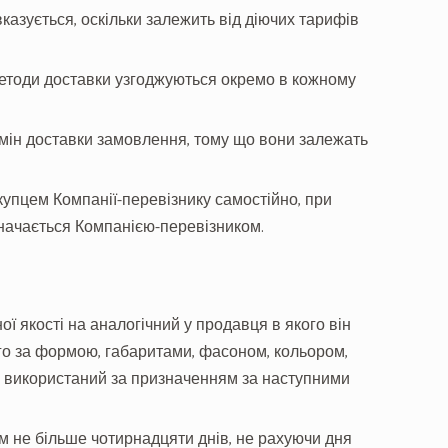
 вказується, оскільки залежить від діючих тарифів
 методи доставки узгоджуються окремо в кожному
ермін доставки замовлення, тому що вони залежать
купцем Компанії-перевізнику самостійно, при
значається Компанією-перевізником.
ї якості на аналогічний у продавця в якого він
го за формою, габаритами, фасоном, кольором,
м використаний за призначенням за наступними
м не більше чотирнадцяти днів, не рахуючи дня