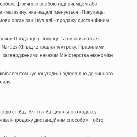
 особою, фізичною особою-підприємцем або
т-магазину, яка надалі іменується «Покупець»
умови організації купівлі – продажу дистанційним
осини Продавця і Покупця та визначаються
№ 1023-XII від 12 травня 1991 року, Правилами
и, затвердженими наказом Міністерства економіки
квівалентом «усної угоди» і відповідно до чинного
силу.
о до ст. 633, 641 і гл. 63 Цивільного кодексу
ї купівлі-продажу дистанційним способом, тобто