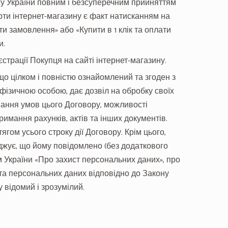
ексу України повним і безсуперечним прийняттям
рти інтернет-магазину є факт натисканням на
 замовлення» або «Купити в 1 клік та оплати
и.
страції Покупця на сайті інтернет-магазину.
 що цілком і повністю ознайомлений та згоден з
 фізичною особою, дає дозвіл на обробку своїх
ання умов цього Договору, можливості
имання рахунків, актів та інших документів.
гом усього строку дії Договору. Крім цього,
джує, що йому повідомлено (без додаткового
 України «Про захист персональних даних», про
єкта персональних даних відповідно до Закону
 відомий і зрозумілий.